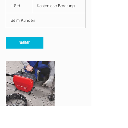
Kostenlose
Beratung
1 Std.
1
Kostenlose Beratung
S
t
Beim Kunden
d
Weiter
Kontaktangaben